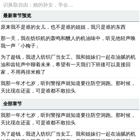
识换取自由；她的孙女，学会 ...
最新章节预览
原来我不是谁的女儿，也不是谁的姐姐，我只是谁的东西
那一天，我在纺织机的轰鸣和醺人的机油味中，听见他轻声唤
我一声「小梅子」
为了趁钱，我进入纺织厂当女工。我和姐妹们一起在油腻的机
油和齿轮声中聊着未来，希望有一天我们下班後可以直接回
家，不用再排米粮了
我那一年才七岁，听到警报声就知道要往防空洞跑。那时候，
天比现在还蓝，可是谁都不敢抬头
全部章节
我那一年才七岁，听到警报声就知道要往防空洞跑。那时候，
天比现在还蓝，可是谁都不敢抬头
为了趁钱，我进入纺织厂当女工。我和姐妹们一起在油腻的机