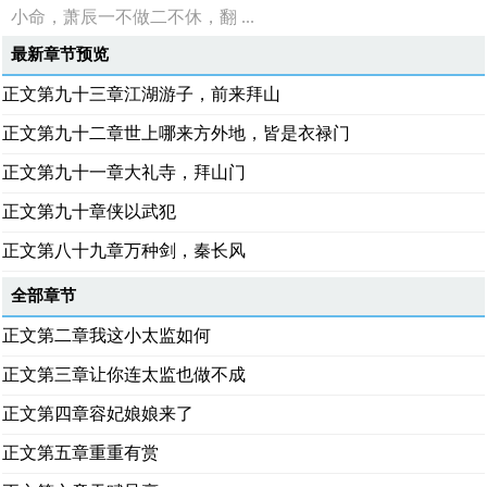
小命，萧辰一不做二不休，翻 ...
最新章节预览
正文第九十三章江湖游子，前来拜山
正文第九十二章世上哪来方外地，皆是衣禄门
正文第九十一章大礼寺，拜山门
正文第九十章侠以武犯
正文第八十九章万种剑，秦长风
全部章节
正文第二章我这小太监如何
正文第三章让你连太监也做不成
正文第四章容妃娘娘来了
正文第五章重重有赏