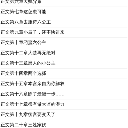
正文第六章天赋异禀
正文第七章这怎麽可能
正文第八章去服侍六公主
正文第九章小辰子，还不快进来
正文第十章刁蛮六公主
正文第十二章大楚再无绝对
正文第十三章磨人的小公主
正文第十四章两个选择
正文第十五章本宫亲自为你解衣
正文第十六章除了最後一步……
正文第十七章很有做大监的潜力
正文第十九章後宫要变天了
正文第二十章三姓家奴