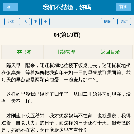
我们不结婚，好吗
返回
首页
字体：
大
中
小
护眼
关灯
04(第1/3页)
存书签
书架管理
返回目录
隔天早上醒来，迷迷糊糊地往楼下饭桌走去，迷迷糊糊地坐
在饭桌旁，等着妈妈把我多年来如一日的早餐放到我面前。我
每天的早点都是两颗荷包蛋、一碗麦片加牛N。
这样的早餐我已经吃了四年了，从国二开始补习到现在，没
有一天不一样。
才刚坐下没五秒钟，我才想起妈妈不在家，也就是说，我得
过着「自食其力」的日子，而这样的日子还有十天。但奇怪的
是，妈妈不在家，为什麽厨房里有声音？