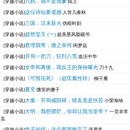
六妈，我不是我爹
[穿越小说]
/
陌上
这位诗仙要退婚
[穿越小说]
/
人世几春秋
三国：汉末薪火
[穿越小说]
/
伪暗时刻
超然玺主 (一)
[穿越小说]
/
超美墨风脂砚书
君埋我寄，微之奈何
[穿越小说]
/
闲梦远
开局一把刀，狂扫八荒
[穿越小说]
/
血沃中华
女帝和离後，我反王的身份曝光
[穿越小说]
/
刀十九
《可惜压死》（赵匡胤性转）
[穿越小说]
/
柳子雁
夏至
[穿越小说]
/
微笑的傻子
大秦：开局咸阳狱，狱友竟是扶苏
[穿越小说]
/
小荣海纳
大明：我想摆烂，你却让我当皇帝？
[穿越小说]
/
一页非常
瓜
世子凶猛：这个家我败定了
[穿越小说]
/
落墨客