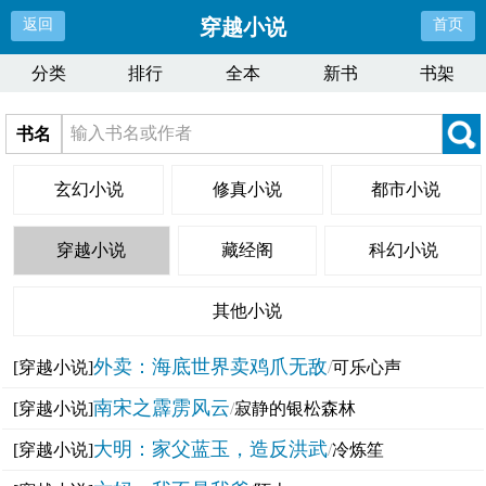
穿越小说
返回
首页
分类
排行
全本
新书
书架
书名
玄幻小说
修真小说
都市小说
穿越小说
藏经阁
科幻小说
其他小说
外卖：海底世界卖鸡爪无敌
[穿越小说]
/
可乐心声
南宋之霹雳风云
[穿越小说]
/
寂静的银松森林
大明：家父蓝玉，造反洪武
[穿越小说]
/
冷炼笙