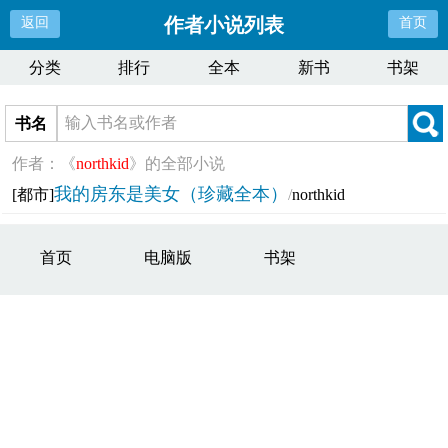
作者小说列表
返回
首页
分类
排行
全本
新书
书架
书名
作者：《
northkid
》的全部小说
我的房东是美女（珍藏全本）
[都市]
/
northkid
首页
电脑版
书架